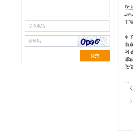
欧盟
4
丰
更多
南京
网址：
提交
邮箱：
微信
…