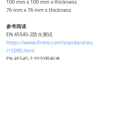
100 mm x 100 mm x thickness
76 mm x 76 mm x thickness
参考阅读
EN 45545-2防火测试
https://www.firete.com/standard/eu
/15090.html
EN 45545-2:2020新标准
https://www.fire-
test.cn/newsinfo/1156098.html
欧盟EN 45545-2标准将逐渐成为轨道车
辆防火烟毒测试的主趋势，南京睿督公
司已经协助国内外众多企业成功取得EN
45545-2防火烟毒测试报告及证书。南
京睿督公司专业从事轨道车辆防火烟毒
检测十多年，在检测方面、送样方面具