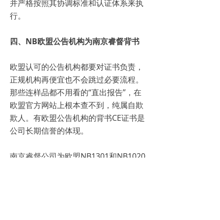
并严格按照其协调标准和认证体系来执
行。
四、NB欧盟公告机构为南京睿督背书
欧盟认可的公告机构都要对证书负责，
正规机构再便宜也不会跳过必要流程。
那些连样品都不用看的“直出报告”，在
欧盟官方网站上根本查不到，纯属自欺
欺人。有欧盟公告机构的背书CE证书是
公司长期信誉的体现。
南京睿督公司为欧盟NB1301和NB1020
公告机构的国内授权机构，同时拥有国
内本地工厂20年欧盟CE认证的实际认证
经验，做好欧盟公告实验室与制造商之
间的“技术翻译”与"合规架构师"有利于