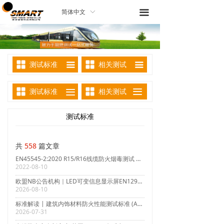
끀
简体中文
ꀅ
测试标准
相关测试
끀
끀
끀
测试标准
끀
相关测试
测试标准
共
558
篇文章
EN45545-2:2020 R15/R16线缆防火烟毒测试 HL1/HL2/HL3
2022-08-10
欧盟NB公告机构｜LED可变信息显示屏EN12966欧盟CE认证
2026-08-10
标准解读 | 建筑内饰材料防火性能测试标准 (AS) ISO 9705 & AS 5637.1
2026-07-31